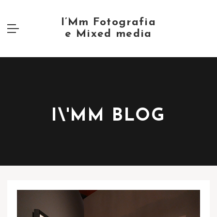
I\'MM BLOG