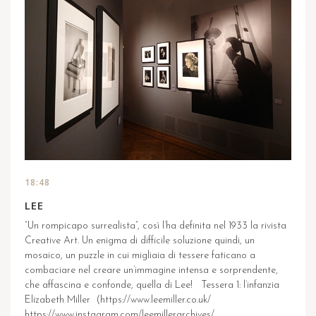
18:48
LEE
“Un rompicapo surrealista”, così l’ha definita nel 1933 la rivista
Creative Art. Un enigma di difficile soluzione quindi, un
mosaico, un puzzle in cui migliaia di tessere faticano a
combaciare nel creare un’immagine intensa e sorprendente,
che affascina e confonde, quella di Lee! Tessera 1: l’infanzia
Elizabeth Miller (https://www.leemiller.co.uk/
https://www.instagram.com/leemillerarchives/