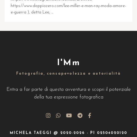
https://www.doppiozero.com/lee-miller-e-man-ray-moda-amore-
e-guerra ), detta Lee, ...
I'Mm
Fotografia, consapevolezza e autorialità
Entra a far parte di questa avventura e scopri il potenziale
della tua espressione fotografica
MICHELA TAEGGI @ 2020-2026 - PI 02504020120