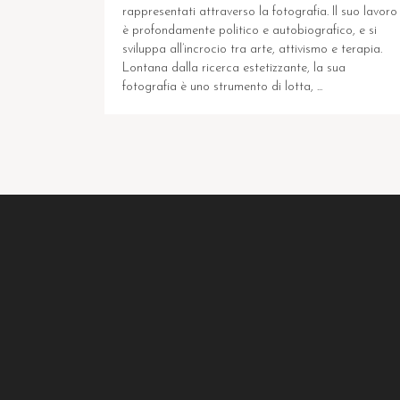
rappresentati attraverso la fotografia. Il suo lavoro
è profondamente politico e autobiografico, e si
sviluppa all’incrocio tra arte, attivismo e terapia.
Lontana dalla ricerca estetizzante, la sua
fotografia è uno strumento di lotta, ...