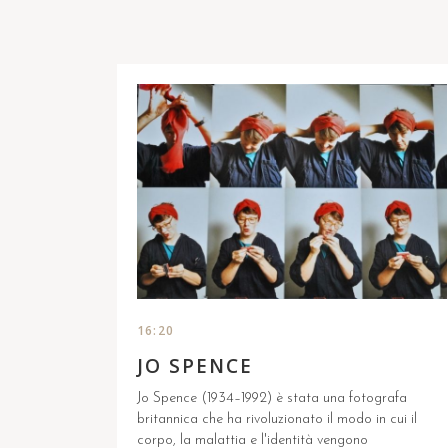
16:20
JO SPENCE
Jo Spence (1934–1992) è stata una fotografa
britannica che ha rivoluzionato il modo in cui il
corpo, la malattia e l'identità vengono