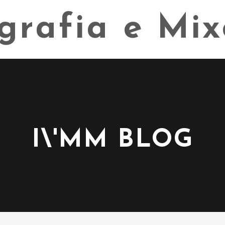
I\'MM BLOG