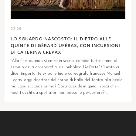
22:29
LO SGUARDO NASCOSTO: IL DIETRO ALLE
QUINTE DI GÉRARD UFÉRAS, CON INCURSIONI
DI CATERINA CREPAX
“Alla fine, quando si entra in scena, cambia tutto: siamo al
servizio della coreografia, del pubblico. Dell’arte.” Questo ci
dice l’importante ex ballerino e coreografo francese Manuel
Legris, oggi direttore del corpo di ballo del Teatro alla Scala,
ma cosa succede prima? Cosa accade in quegli spazi che i
nostri occhi da spettatori non possono percorrere? ...