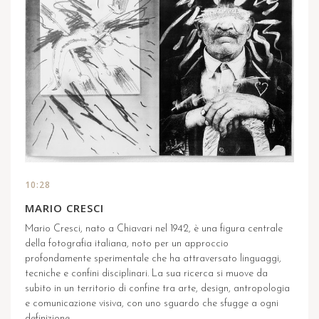
10:28
MARIO CRESCI
Mario Cresci, nato a Chiavari nel 1942, è una figura centrale
della fotografia italiana, noto per un approccio
profondamente sperimentale che ha attraversato linguaggi,
tecniche e confini disciplinari. La sua ricerca si muove da
subito in un territorio di confine tra arte, design, antropologia
e comunicazione visiva, con uno sguardo che sfugge a ogni
definizione ...