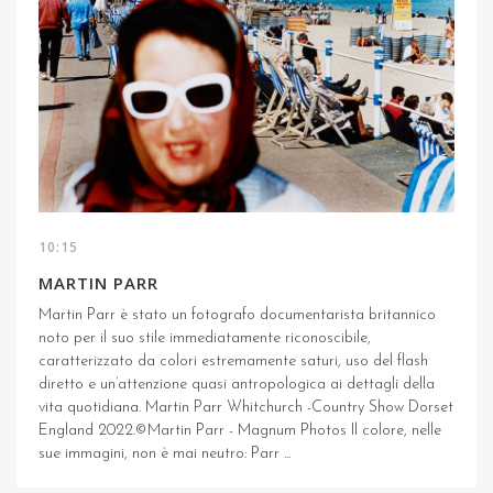
10:15
MARTIN PARR
Martin Parr è stato un fotografo documentarista britannico
noto per il suo stile immediatamente riconoscibile,
caratterizzato da colori estremamente saturi, uso del flash
diretto e un’attenzione quasi antropologica ai dettagli della
vita quotidiana. Martin Parr Whitchurch -Country Show Dorset
England 2022.©Martin Parr - Magnum Photos Il colore, nelle
sue immagini, non è mai neutro: Parr ...