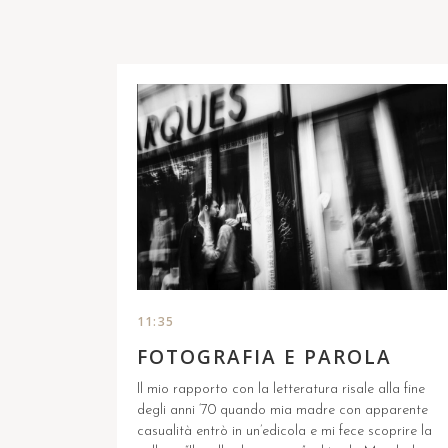
11:35
FOTOGRAFIA E PAROLA
Il mio rapporto con la letteratura risale alla fine
degli anni ‘70 quando mia madre con apparente
casualità entrò in un’edicola e mi fece scoprire la