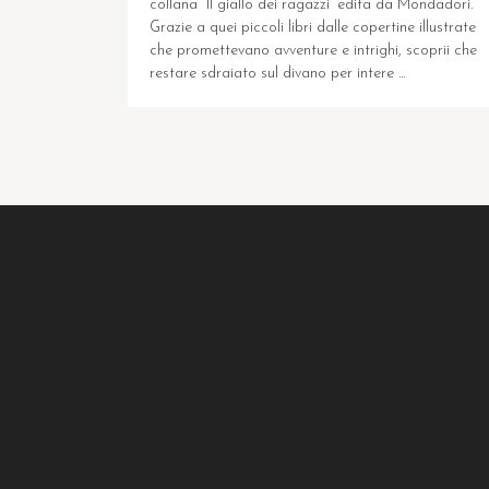
collana “Il giallo dei ragazzi” edita da Mondadori.
Grazie a quei piccoli libri dalle copertine illustrate
che promettevano avventure e intrighi, scoprii che
restare sdraiato sul divano per intere ...