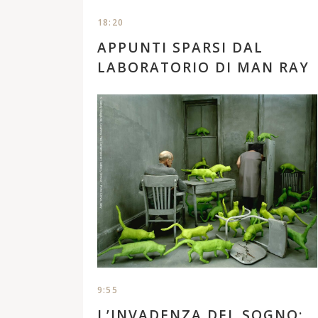
18:20
APPUNTI SPARSI DAL
LABORATORIO DI MAN RAY
Appunto fissato con una puntina dietro la porta
(senza data) Questo è un luogo di
sperimentazione, dove i processi lasciano tracce,
dove cambiano i punti di vista, dove tutto è
un’avventura. Ma quanto sono belli gli incidenti, le
imperfezioni, che sanno creare qualcosa di grande!
Man Ray, Senza titolo, 1923. © Man Ray ...
9:55
L’INVADENZA DEL SOGNO: