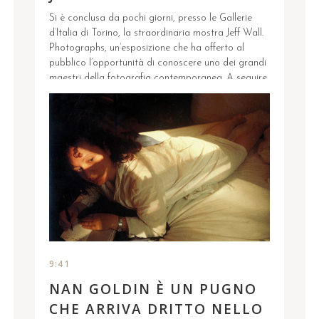
Si è conclusa da pochi giorni, presso le Gallerie
d’Italia di Torino, la straordinaria mostra Jeff Wall.
Photographs, un’esposizione che ha offerto al
pubblico l’opportunità di conoscere uno dei grandi
maestri della fotografia contemporanea. A seguire,
una riflessione di Gabriele Trombini su una delle
opere presentate in mostra: Morning Cleaning.
Quello che mi colpisce maggiormente ...
9:41
NAN GOLDIN È UN PUGNO
CHE ARRIVA DRITTO NELLO