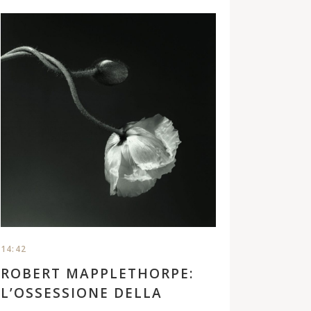
fotografia sia distinta, ma connessa, ad altre
forme narrative come la scrittura e il film. Questa
idea di creare un momento congelato e muto, che
forse alla fine pone più domande che risposte,
propone una narrazione aperta e ambigua che
consente allo spettatore, in un certo senso, ...
14:42
ROBERT MAPPLETHORPE:
L’OSSESSIONE DELLA