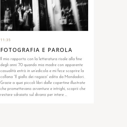
stupore di un ...
11:35
FOTOGRAFIA E PAROLA
Il mio rapporto con la letteratura risale alla fine
degli anni ‘70 quando mia madre con apparente
casualità entrò in un’edicola e mi fece scoprire la
collana “Il giallo dei ragazzi” edita da Mondadori.
Grazie a quei piccoli libri dalle copertine illustrate
che promettevano avventure e intrighi, scoprii che
restare sdraiato sul divano per intere ...