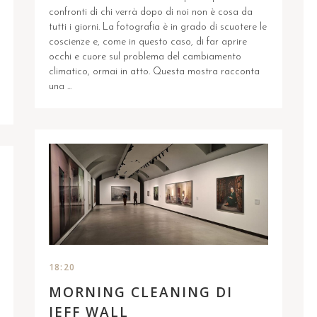
confronti di chi verrà dopo di noi non è cosa da
tutti i giorni. La fotografia è in grado di scuotere le
coscienze e, come in questo caso, di far aprire
occhi e cuore sul problema del cambiamento
climatico, ormai in atto. Questa mostra racconta
una ...
18:20
MORNING CLEANING DI
JEFF WALL