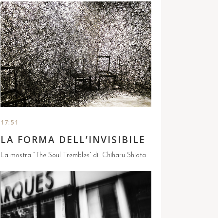
PERFEZIONE, IL RIGORE
DELLA BELLEZZA
Robert Mapplethorpe (1946 –1989) è un fotografo
statunitense con un percorso di studi nell’ambito
della grafica, della pittura e della scultura.
L’incontro con le sue fotografie è sempre per me
fonte di stupore, lo stupore che si prova di fronte
ad immagini perfette, nella tecnica e nella
composizione. Perfezione e bellezza che sono
sempre state ...
17:51
LA FORMA DELL’INVISIBILE
La mostra “The Soul Trembles” di Chiharu Shiota
Davanti all’opera di Chiharu Shiota si resta senza
fiato, sopraffatti da qualcosa che ti attraversa
dentro, nel profondo. Una trama densa di fili rossi,
neri e ora bianchi trasforma lo spazio espositivo in
qualcosa di poco definibile a parole. Sono
sensazioni contrastanti, accompagnate dallo