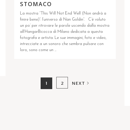
STOMACO
La mostra “This Will Not End Well (Non andrà a
finire bene)”: l’universo di Nan Goldin”. C’è voluto
un po’ per ritrovare le parole uscendo dalla mostra
all’HangarBicocca di Milano dedicata a questa
fotografa e artista. Le sue immagini, foto e video,
intrecciate a un sonoro che sembra pulsare con
loro, sono come un ...
2
NEXT
1