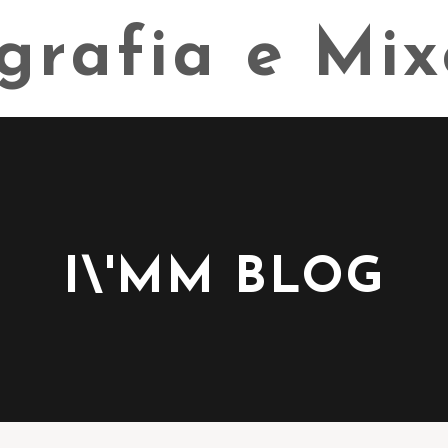
I\'MM BLOG